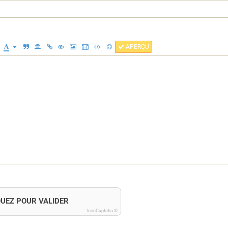
APERÇU
QUEZ POUR VALIDER
IconCaptcha ©