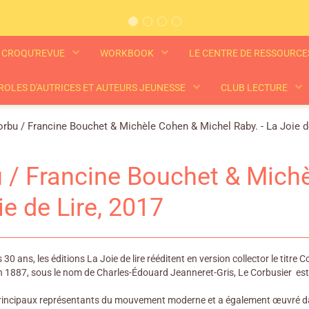
CROQU'REVUE
WORKBOOK
LE CENTRE DE RESSOURC
ROLES D'AUTRICES ET AUTEURS JEUNESSE
CLUB LECTURE
rbu / Francine Bouchet & Michèle Cohen & Michel Raby. - La Joie de
 / Francine Bouchet & Michè
ie de Lire, 2017
s 30 ans, les éditions La Joie de lire rééditent en version collector le ti
n 1887, sous le nom de Charles-Édouard Jeanneret-Gris, Le Corbusier est 
s principaux représentants du mouvement moderne et a également œuvré da