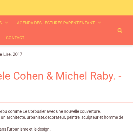
ES
AGENDA DES LECTURES PARENT-ENFANT
CONTACT
 Lire, 2017
le Cohen & Michel Raby. -
tre Corbu comme Le Corbusier avec une nouvelle couverture.
un architecte, urbaniste,décorateur, peintre, sculpteur et homme de
ns l'urbanisme et le design.