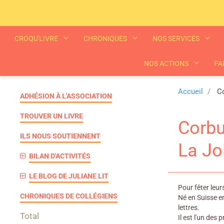
CROQU'LIVRE
CHRONIQUES
NOS SERVICES
NOS ACTIONS
PA
Accueil
Co
ADHÉSION À L'ASSOCIATION
TROUVER UN LIVRE
Corbu
ILS NOUS SOUTIENNENT
La Jo
BILAN D'ACTIVITÉS
LE BLOG DE JULIANE LIT
Pour fêter leur
CHRONIQUES DE COLLÉGIENS
Né en Suisse e
lettres.
Total
Il est l'un de