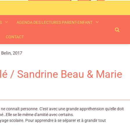
ES
AGENDA DES LECTURES PARENT-ENFANT
CONTACT
 Belin, 2017
lé / Sandrine Beau & Marie
et ne connaît personne. C'est avec une grande appréhension qu'elle doit
né…Elle se lie même d'amitié avec certains.
yage scolaire. Pour apprendre à se séparer et à grandir tout