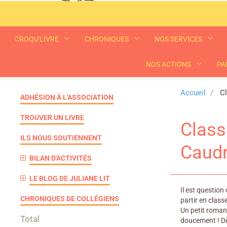
CROQU'LIVRE
CHRONIQUES
NOS SERVICES
NOS ACTIONS
PA
Accueil
Cl
ADHÉSION À L'ASSOCIATION
TROUVER UN LIVRE
Class
ILS NOUS SOUTIENNENT
Caudr
BILAN D'ACTIVITÉS
LE BLOG DE JULIANE LIT
Il est question
CHRONIQUES DE COLLÉGIENS
partir en class
Un petit roman 
Total
doucement ! Dè