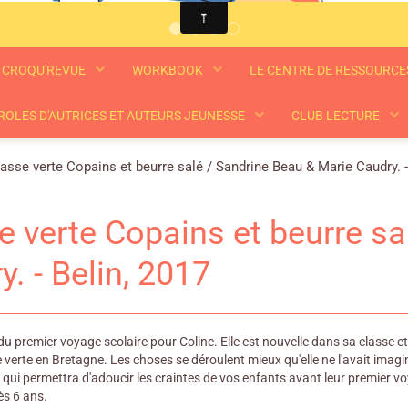
CROQU'REVUE
WORKBOOK
LE CENTRE DE RESSOURC
ROLES D'AUTRICES ET AUTEURS JEUNESSE
CLUB LECTURE
asse verte Copains et beurre salé / Sandrine Beau & Marie Caudry. -
e verte Copains et beurre sa
y. - Belin, 2017
 du premier voyage scolaire pour Coline. Elle est nouvelle dans sa classe 
e verte en Bretagne. Les choses se déroulent mieux qu'elle ne l'avait imagi
qui permettra d'adoucir les craintes de vos enfants avant leur premier vo
s 6 ans.