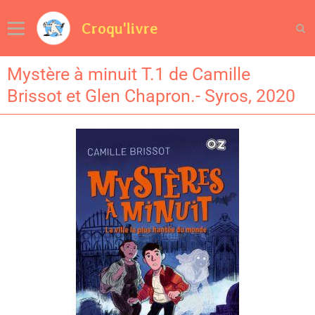
Croqu'livre
Mystère à minuit T.1 de Camille
Brissot et Glen Chapron.- Syros, 2020