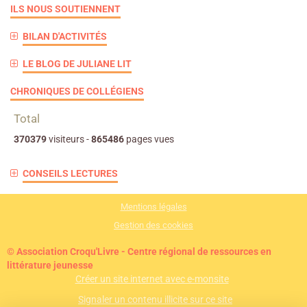
ILS NOUS SOUTIENNENT
BILAN D'ACTIVITÉS
LE BLOG DE JULIANE LIT
CHRONIQUES DE COLLÉGIENS
Total
370379
visiteurs -
865486
pages vues
CONSEILS LECTURES
Mentions légales
Gestion des cookies
© Association Croqu'Livre - Centre régional de ressources en
littérature jeunesse
Créer un site internet avec e-monsite
Signaler un contenu illicite sur ce site