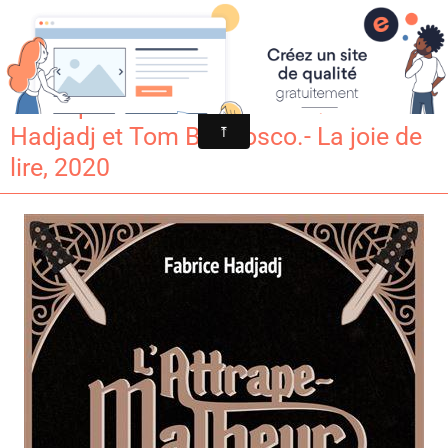
Croqu'livre
L'attrape-malheur T1. de Fabrice
Hadjadj et Tom Birabosco.- La joie de
lire, 2020