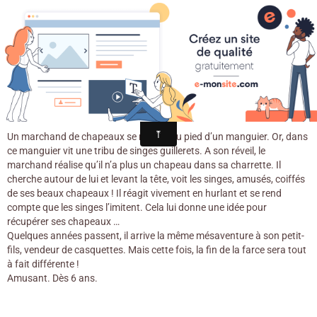
Croqu'livre
Chapeau les singes ! / Sylvain Alzial &
Sébastien Touache. - Sarbacane, 2017
Un marchand de chapeaux se repose au pied d’un manguier. Or, dans
ce manguier vit une tribu de singes guillerets. A son réveil, le
marchand réalise qu’il n’a plus un chapeau dans sa charrette. Il
cherche autour de lui et levant la tête, voit les singes, amusés, coiffés
de ses beaux chapeaux ! Il réagit vivement en hurlant et se rend
compte que les singes l’imitent. Cela lui donne une idée pour
récupérer ses chapeaux …
Quelques années passent, il arrive la même mésaventure à son petit-
fils, vendeur de casquettes. Mais cette fois, la fin de la farce sera tout
à fait différente !
Amusant. Dès 6 ans.