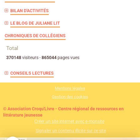
BILAN D'ACTIVITÉS
LE BLOG DE JULIANE LIT
CHRONIQUES DE COLLÉGIENS
Total
370148
visiteurs -
865044
pages vues
CONSEILS LECTURES
Mentions légales
Gestion des cookies
© Association Croqu'Livre - Centre régional de ressources en
littérature jeunesse
Créer un site internet avec e-monsite
Signaler un contenu illicite sur ce site