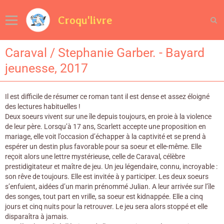
Croqu'livre
Caraval / Stephanie Garber. - Bayard
jeunesse, 2017
Il est difficile de résumer ce roman tant il est dense et assez éloigné
des lectures habituelles !
Deux soeurs vivent sur une île depuis toujours, en proie à la violence
de leur père. Lorsqu’à 17 ans, Scarlett accepte une proposition en
mariage, elle voit l’occasion d’échapper à la captivité et se prend à
espérer un destin plus favorable pour sa soeur et elle-même. Elle
reçoit alors une lettre mystérieuse, celle de Caraval, célèbre
prestidigitateur et maître de jeu. Un jeu légendaire, connu, incroyable :
son rêve de toujours. Elle est invitée à y participer. Les deux soeurs
s’enfuient, aidées d’un marin prénommé Julian. A leur arrivée sur l’île
des songes, tout part en vrille, sa soeur est kidnappée. Elle a cinq
jours et cinq nuits pour la retrouver. Le jeu sera alors stoppé et elle
disparaîtra à jamais.