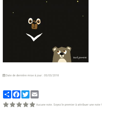
Date de dernière mise à jour : 05/03/2018
Partager
Facebook
Twitter
Email
Aucune note. Soyez le premier à attribuer une note !