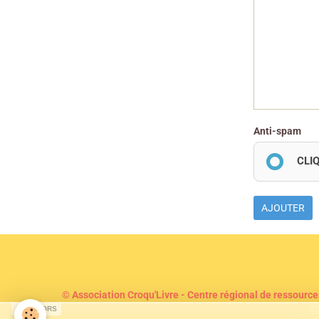
Anti-spam
CLI
AJOUTER
© Association Croqu'Livre - Centre régional de ressource
C
SPONSORS