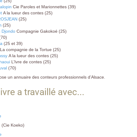
ué
(25)
alopin
Cie Paroles et Marionnettes (39)
t
A la lueur des contes (25)
GROSJEAN
(25)
n
(25)
i Djondo
Compagnie Gakokoé (25)
(70)
ta
(25 et 39)
La compagnie de la Tortue (25)
ussy
A la lueur des contes (25)
ghaoui
L’Ivre de contes (25)
uval
(7
se un annuaire des conteurs professionnels d’Alsace.
ivre a travaillé avec...
e
q
(Cie Koeko)
e