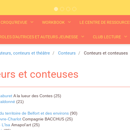
CROQU'REVUE
WORKBOOK
LE CENTRE DE RESSOURC
ROLES D'AUTRICES ET AUTEURS JEUNESSE
CLUB LECTURE
teurs, conteurs et théâtre
Conteurs
Conteurs et conteuses
urs et conteuses
Caburet
A la lueur des Contes (25)
valdonné
(21)
du territoire de Belfort et des environs
(90)
vre-Charlot
Compagnie BACCHUS (25)
- L’Isa
Amapol’art (25)