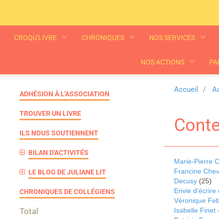
CROQU'LIVRE
CHRONIQUES
NOS SERVICES
NOS ACTIONS
PA
Accueil
Au
ADHÉSION À L'ASSOCIATION
TROUVER UN LIVRE
Conte
ILS NOUS SOUTIENNENT
BILAN D'ACTIVITÉS
Marie-Pierre 
Francine Che
LE BLOG DE JULIANE LIT
Decusy
(25)
Envie d’écrire 
CHRONIQUES DE COLLÉGIENS
Véronique Feb
Total
Isabelle Finet 