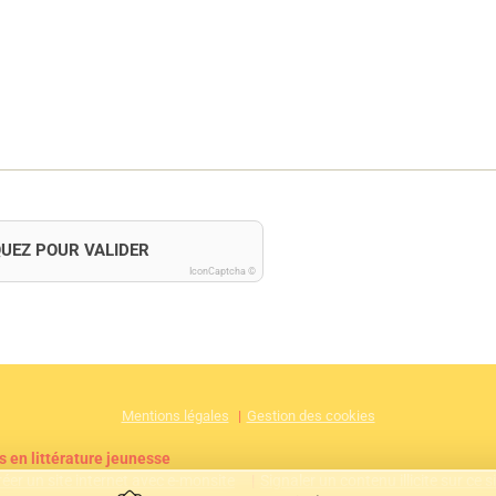
QUEZ POUR VALIDER
IconCaptcha ©
Mentions légales
Gestion des cookies
s en littérature jeunesse
réer un site internet avec e-monsite
Signaler un contenu illicite sur ce s