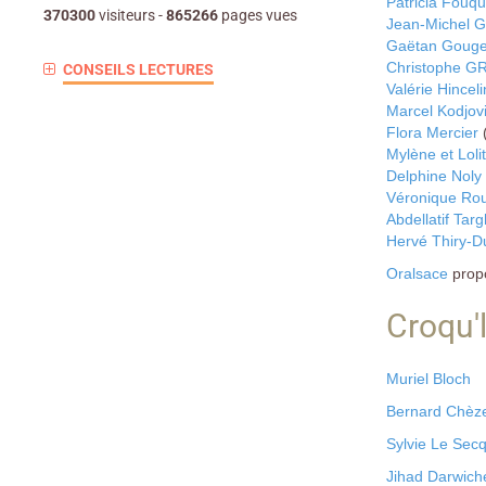
Patricia Fouq
370300
visiteurs -
865266
pages vues
Jean-Michel G
Gaëtan Gouge
Christophe 
CONSEILS LECTURES
Valérie Hinceli
Marcel Kodjov
Flora Mercier
Mylène et Loli
Delphine Noly
Véronique Ro
Abdellatif Tar
Hervé Thiry-D
Oralsace
propo
Croqu'l
Muriel Bloch
Bernard Chèz
Sylvie Le Sec
Jihad Darwich