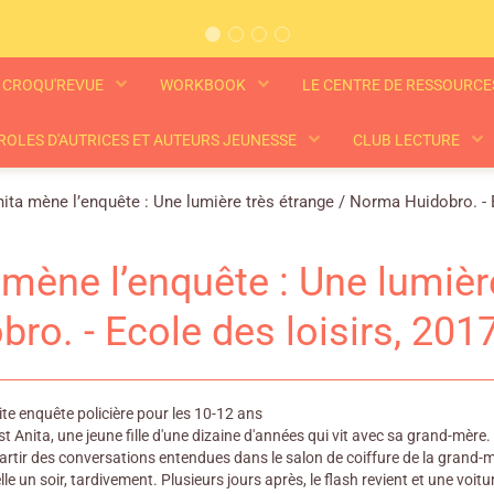
CROQU'REVUE
WORKBOOK
LE CENTRE DE RESSOURC
ROLES D'AUTRICES ET AUTEURS JEUNESSE
CLUB LECTURE
ita mène l’enquête : Une lumière très étrange / Norma Huidobro. - E
 mène l’enquête : Une lumièr
bro. - Ecole des loisirs, 201
te enquête policière pour les 10-12 ans
st Anita, une jeune fille d'une dizaine d'années qui vit avec sa grand-mère
rtir des conversations entendues dans le salon de coiffure de la grand-mèr
lle un soir, tardivement. Plusieurs jours après, le flash revient et une voit