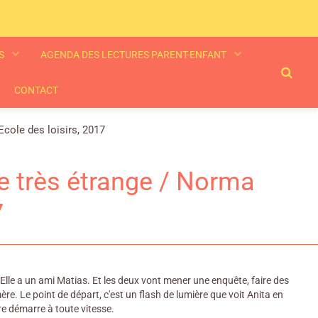
ES
AGENDA DES LECTURES PARENT-ENFANT
CONTACT
cole des loisirs, 2017
e très étrange / Norma
7
. Elle a un ami Matias. Et les deux vont mener une enquête, faire des
e. Le point de départ, c'est un flash de lumière que voit Anita en
ure démarre à toute vitesse.