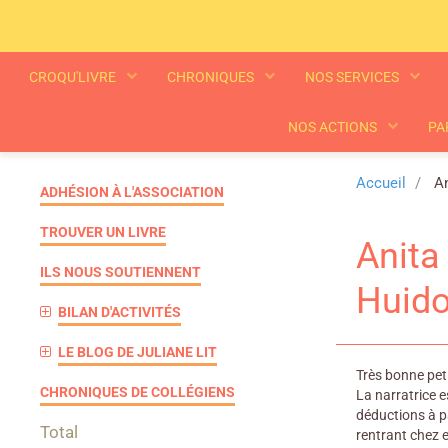
CROQU'LIVRE
CHRONIQUES
NOS SERVICES
NOS ACTIONS
PA
Accueil
An
ADHÉSION À L'ASSOCIATION
TROUVER UN LIVRE
Anita
ILS NOUS SOUTIENNENT
Huido
BILAN D'ACTIVITÉS
LE BLOG DE JULIANE LIT
Très bonne peti
CHRONIQUES DE COLLÉGIENS
La narratrice e
déductions à pa
Total
rentrant chez e