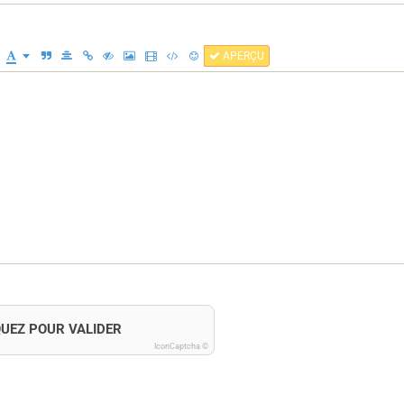
APERÇU
QUEZ POUR VALIDER
IconCaptcha ©