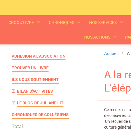
CROQU'LIVRE
CHRONIQUES
NOS SERVICES
NOS ACTIONS
PA
Accueil
A 
ADHÉSION À L'ASSOCIATION
TROUVER UN LIVRE
A la 
ILS NOUS SOUTIENNENT
L’élé
BILAN D'ACTIVITÉS
LE BLOG DE JULIANE LIT
Ce recueil est 
CHRONIQUES DE COLLÉGIENS
des oeuvres, co
Un recueil de s
Total
culture généra