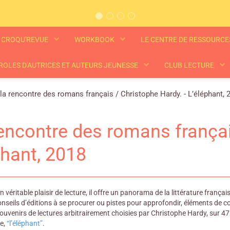
CROQU'REVUE
WORKBOOK
LE CENTRE DE RESSOURC
ROLES D'AUTRICES ET AUTEURS JEUNESSE
CLUB LECTURE
la rencontre des romans français / Christophe Hardy. - L’éléphant, 
rencontre des romans françai
phant, 2018
un véritable plaisir de lecture, il offre un panorama de la littérature fra
nseils d’éditions à se procurer ou pistes pour approfondir, éléments de c
ouvenirs de lectures arbitrairement choisies par Christophe Hardy, sur 472
le,
“l’éléphant”
.