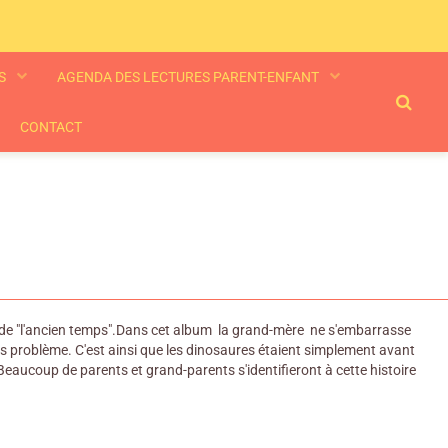
ES
AGENDA DES LECTURES PARENT-ENFANT
CONTACT
os de "l'ancien temps".Dans cet album la grand-mère ne s'embarrasse
ans problème. C'est ainsi que les dinosaures étaient simplement avant
. Beaucoup de parents et grand-parents s'identifieront à cette histoire