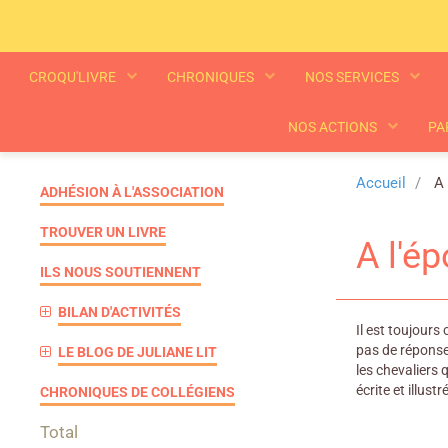
CROQU'LIVRE
CHRONIQUES
NOS SERVICES
NOS ACTIONS
PA
Accueil
A 
ADHÉSION À L'ASSOCIATION
TROUVER UN LIVRE
A l'é
ILS NOUS SOUTIENNENT
BILAN D'ACTIVITÉS
Il est toujour
pas de réponses
LE BLOG DE JULIANE LIT
les chevaliers 
écrite et illust
CHRONIQUES DE COLLÉGIENS
Total