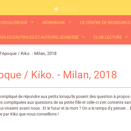
CROQU'REVUE
WORKBOOK
LE CENTRE DE RESSOURC
ROLES D'AUTRICES ET AUTEURS JEUNESSE
CLUB LECTURE
l'époque / Kiko. - Milan, 2018
poque / Kiko. - Milan, 2018
s compliqué de répondre aux petits lorsqu'ils posent des question à prop
 compliquées aux questions de sa petite fille et celle-ci s'en contente s
qui vivaient avant nous . Et le futur et la mort ? On a le temps d'y penser..
rée par Kiko que nous conseillons !