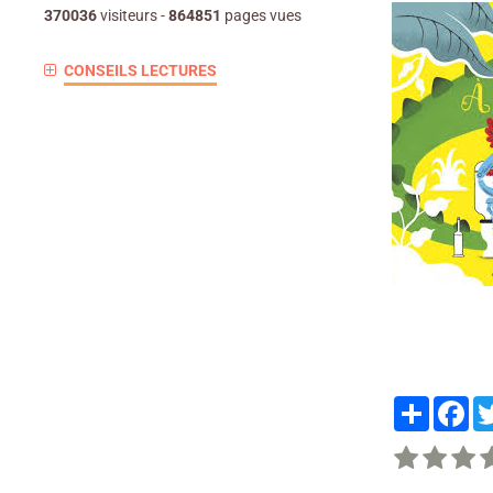
370036
visiteurs -
864851
pages vues
CONSEILS LECTURES
Partager
Fa