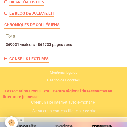
BILAN D'ACTIVITÉS
LE BLOG DE JULIANE LIT
CHRONIQUES DE COLLÉGIENS
Total
369931
visiteurs -
864733
pages vues
CONSEILS LECTURES
Mentions légales
Gestion des cookies
© Association Croqu'Livre - Centre régional de ressources en
littérature jeunesse
Créer un site internet avec e-monsite
Signaler un contenu illicite sur ce site
SPONSORS