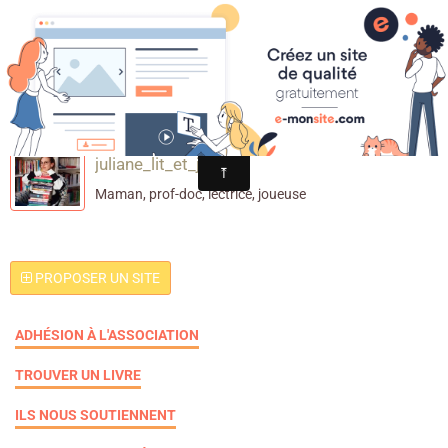
Croqu'livre
Bookstagram jeunesse
juliane_lit_et_joue
Maman, prof-doc, lectrice, joueuse
PROPOSER UN SITE
ADHÉSION À L'ASSOCIATION
TROUVER UN LIVRE
ILS NOUS SOUTIENNENT