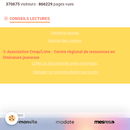
370675
visiteurs -
866229
pages vues
CONSEILS LECTURES
Mentions légales
Gestion des cookies
© Association Croqu'Livre - Centre régional de ressources en
littérature jeunesse
Créer un site internet avec e-monsite
Signaler un contenu illicite sur ce site
SPONSORS