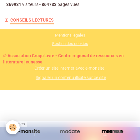
369931
visiteurs -
864733
pages vues
CONSEILS LECTURES
Mentions légales
Gestion des cookies
© Association Croqu'Livre - Centre régional de ressources en
littérature jeunesse
Créer un site internet avec e-monsite
Signaler un contenu illicite sur ce site
SPONSORS